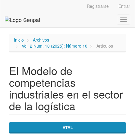
Navegación
Registrarse
Entrar
principal
Contenido
Toggl
principal
naviga
Barra
lateral
Inicio
Archivos
Vol. 2 Núm. 10 (2025): Número 10
Artículos
El Modelo de
competencias
industriales en el sector
de la logística
Barra
HTML