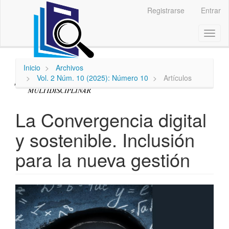
Navegación
Registrarse
Entrar
principal
Contenido
Toggl
principal
naviga
Barra
lateral
Inicio
Archivos
Vol. 2 Núm. 10 (2025): Número 10
Artículos
La Convergencia digital
y sostenible. Inclusión
para la nueva gestión
Barra
lateral
del