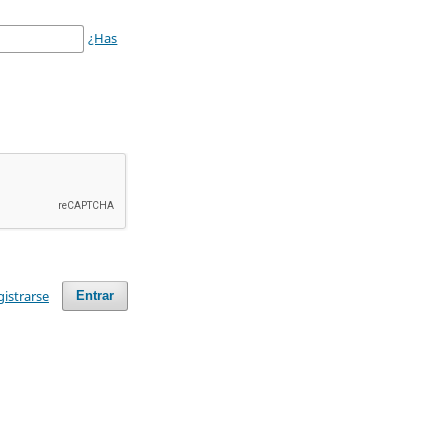
¿Has
gistrarse
Entrar